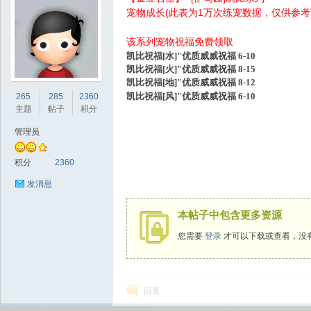
宠物成长(此表为1万次练宠数据，仅供参考
该系列宠物祝福免费领取
凯比祝福[水]"优质威威祝福 6-10
凯比
祝福[火]"优质威威祝福 8-15
凯比
祝福[地]"优质威威祝福 8-12
sc
凯比
祝福[风]"优质威威祝福 6-10
265
285
2360
主题
帖子
积分
管理员
积分
2360
发消息
本帖子中包含更多资源
uz!
您需要
登录
才可以下载或查看，没
回复