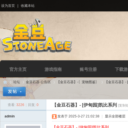
设为首页
|
收藏本站
官方主页
游戏指南
账号注册
下载游
论坛
金豆石器-公告区
【金豆石器】-〖宠物图鉴〗
【金豆石器】- 
【金豆石器】- [伊甸园]凯比系列
查看:
3226
|
回复:
0
[复制
Di
»
›
›
›
admin
发表于 2025-3-27 21:02:38
|
显示全部楼层
【金豆石器】- [伊甸园]凯比系列