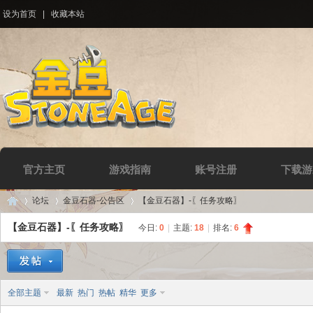
设为首页
|
收藏本站
官方主页
游戏指南
账号注册
下载游
论坛
金豆石器-公告区
【金豆石器】-〖任务攻略〗
【金豆石器】-〖任务攻略〗
今日:
0
|
主题:
18
|
排名:
6
Di
»
›
›
全部主题
最新
热门
热帖
精华
更多