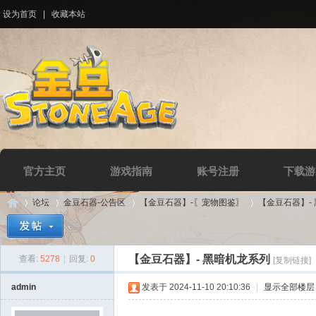
设为首页
|
收藏本站
官方主页
游戏指南
账号注册
下载游
论坛
金豆石器-公告区
【金豆石器】-〖宠物图鉴〗
【金豆石器】-
【金豆石器】- 黑暗机龙系列
查看:
5278
|
回复:
0
[复制链接]
Di
»
›
›
›
admin
发表于 2024-11-10 20:10:36
|
显示全部楼层