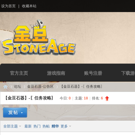
设为首页
|
收藏本站
官方主页
游戏指南
账号注册
下载游
论坛
金豆石器-公告区
【金豆石器】-〖任务攻略〗
【金豆石器】-〖任务攻略〗
今日:
0
|
主题:
18
|
排名:
6
Di
»
›
›
全部主题
最新
热门
热帖
精华
更多