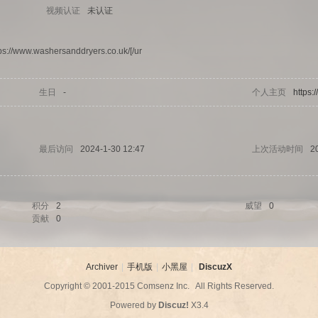
视频认证
未认证
tps://www.washersanddryers.co.uk/[/ur
生日
-
个人主页
https:
最后访问
2024-1-30 12:47
上次活动时间
2
积分
2
威望
0
贡献
0
Archiver
|
手机版
|
小黑屋
|
DiscuzX
Copyright © 2001-2015
Comsenz Inc.
All Rights Reserved.
Powered by
Discuz!
X3.4