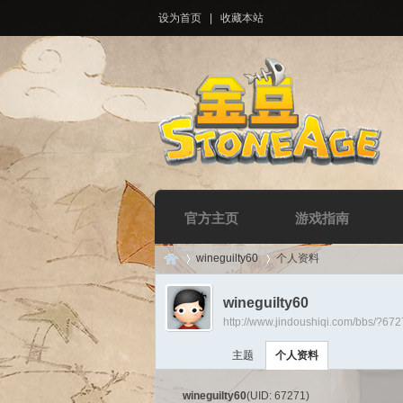
设为首页
|
收藏本站
官方主页
游戏指南
wineguilty60
个人资料
wineguilty60
http://www.jindoushiqi.com/bbs/?67
Di
›
›
主题
个人资料
wineguilty60
(UID: 67271)