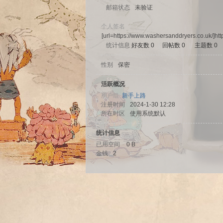
邮箱状态
未验证
个人签名
[url=https://www.washersanddryers.co.uk/]ht
统计信息
好友数 0
|
回帖数 0
|
主题数 0
sc
性别
保密
活跃概况
用户组
新手上路
注册时间
2024-1-30 12:28
所在时区
使用系统默认
统计信息
已用空间
0 B
金钱
2
uz!