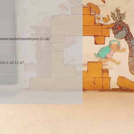
//www.washersanddryers.co.uk/
024-1-30 12:47