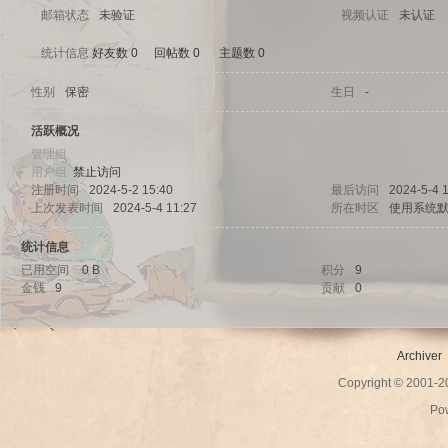
邮箱状态
未验证
视频认证
未认证
统计信息
好友数 0
|
回帖数 0
|
主题数 0
性别
保密
生日
-
sc
活跃概况
管理组
用户组
禁止访问
注册时间
2024-5-2 15:40
最后访问
2024-5-4 
上次发表时间
2024-5-4 11:27
所在时区
使用系统
统计信息
已用空间
0 B
积分
9
金钱
9
贡献
0
uz!
Archiver
Copyright © 2001-
Po