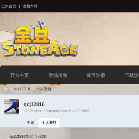
设为首页
|
收藏本站
官方主页
游戏指南
账号注册
下载游
qcj12816
个人资料
qcj12816
http://www.jindoushiqi.com/bbs/?99826
Di
›
›
主题
个人资料
qcj12816
(UID: 99826)