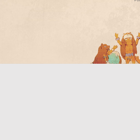
Po
Bo
ar