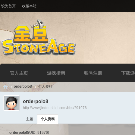
设为首页
|
收藏本站
官方主页
游戏指南
账号注册
下载游
orderpolo8
个人资料
orderpolo8
http://www.jindoushiqi.com/bbs/?91976
Di
›
›
主题
个人资料
orderpolo8
(UID: 91976)