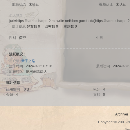
邮箱状态
未验证
视频认证
未认证
个人签名
[url=https://harris-sharpe-2.mdwrite.net/dom-gucci-cda]https://harris-sharpe-
统计信息
好友数 0
|
回帖数 0
|
主题数 0
sc
性别
保密
生日
-
活跃概况
用户组
新手上路
注册时间
2024-3-25 07:18
最后访问
2024-3-26
所在时区
使用系统默认
统计信息
已用空间
0 B
积分
4
uz!
金钱
4
贡献
0
Archiver
Copyright © 2001-