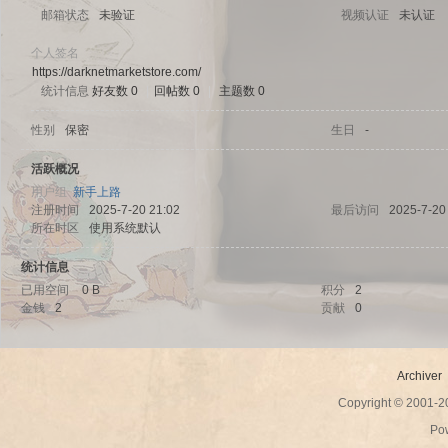
邮箱状态
未验证
视频认证
未认证
个人签名
https://darknetmarketstore.com/
统计信息
好友数 0
|
回帖数 0
|
主题数 0
sc
性别
保密
生日
-
活跃概况
用户组
新手上路
注册时间
2025-7-20 21:02
最后访问
2025-7-20
所在时区
使用系统默认
统计信息
已用空间
0 B
积分
2
金钱
2
贡献
0
uz!
Archiver
Copyright © 2001-
Po