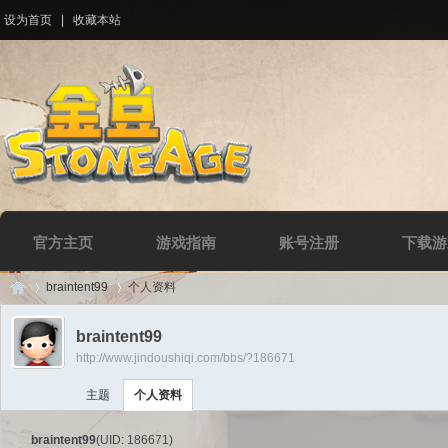
设为首页
|
收藏本站
官方主页
游戏指南
账号注册
下载游
braintent99
个人资料
braintent99
http://www.jindoushiqi.com/bbs/?186671
Di
›
›
主题
个人资料
braintent99
(UID: 186671)