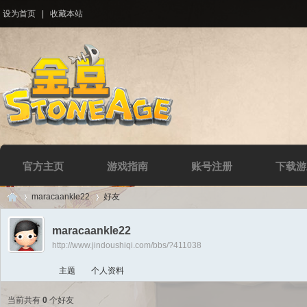
设为首页
|
收藏本站
官方主页
游戏指南
账号注册
下载游
maracaankle22
好友
maracaankle22
http://www.jindoushiqi.com/bbs/?411038
Di
›
›
主题
个人资料
当前共有
0
个好友