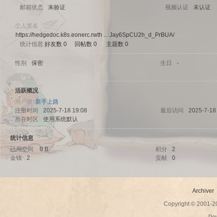
邮箱状态
未验证
视频认证
未认证
个人签名
https://hedgedoc.k8s.eonerc.rwth ... Jay6SpCU2h_d_PrBUA/
统计信息
好友数 0
|
回帖数 0
|
主题数 0
sc
性别
保密
生日
-
活跃概况
用户组
新手上路
注册时间
2025-7-18 19:08
最后访问
2025-7-18
所在时区
使用系统默认
统计信息
已用空间
0 B
积分
2
uz!
金钱
2
贡献
0
Archiver
Copyright © 2001-