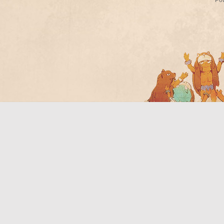
Po
Bo
ar