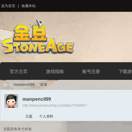
设为首页
|
收藏本站
官方主页
游戏指南
账号注册
下载游
manpencil99
好友
manpencil99
http://www.jindoushiqi.com/bbs/?409807
Di
›
›
主题
个人资料
当前共有
0
个好友