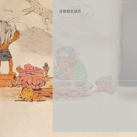
没有相关成员
sc
uz!