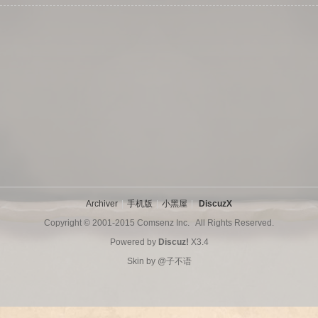
Archiver
|
手机版
|
小黑屋
|
DiscuzX
Copyright © 2001-2015
Comsenz Inc.
All Rights Reserved.
Powered by
Discuz!
X3.4
Skin by
@子不语