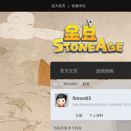
设为首页
|
收藏本站
官方主页
游戏指南
firiron63
好友
firiron63
http://www.jindoushiqi.com/bbs/?40
Di
›
›
主题
个人资料
当前共有
0
个好友