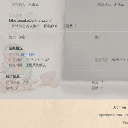
邮箱状态
未验证
视频认证
未认证
个人签名
https://marketdarknets.com/
统计信息
好友数 0
|
回帖数 0
|
主题数 0
sc
性别
保密
生日
-
活跃概况
用户组
新手上路
注册时间
2025-7-6 08:46
最后访问
2025-7-6 
所在时区
使用系统默认
统计信息
已用空间
0 B
积分
2
金钱
2
贡献
0
uz!
Archiver
Copyright © 2001-
Po