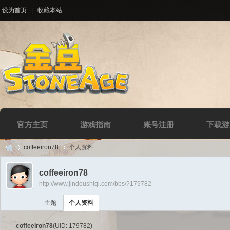
设为首页
|
收藏本站
官方主页
游戏指南
账号注册
下载游
coffeeiron78
个人资料
coffeeiron78
http://www.jindoushiqi.com/bbs/?179782
Di
›
›
主题
个人资料
coffeeiron78
(UID: 179782)