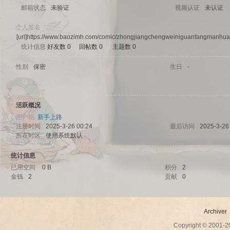
邮箱状态
未验证
视频认证
未认证
个人签名
[url]https://www.baozimh.com/comic/zhongjiangchengweiniguanfangmanhuaj
统计信息
好友数 0
|
回帖数 0
|
主题数 0
sc
性别
保密
生日
-
活跃概况
用户组
新手上路
注册时间
2025-3-26 00:24
最后访问
2025-3-26
所在时区
使用系统默认
统计信息
uz!
已用空间
0 B
积分
2
金钱
2
贡献
0
Archiver
Copyright © 2001-