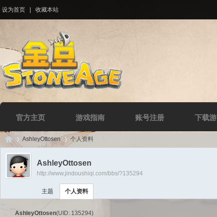
设为首页
|
收藏本站
官方主页
游戏指南
账号注册
下载游
AshleyOttosen
个人资料
AshleyOttosen
http://www.jindoushiqi.com/bbs/?135294
Di
›
›
主题
个人资料
AshleyOttosen
(UID: 135294)