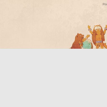
Po
Bo
ar