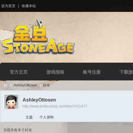
设为首页
|
收藏本站
官方主页
游戏指南
账号注册
下载游
AshleyOttosen
好友
AshleyOttosen
http://www.jindoushiqi.com/bbs/?411477
Di
›
›
主题
个人资料
当前共有
0
个好友