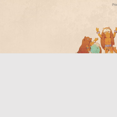
Po
Bo
ar