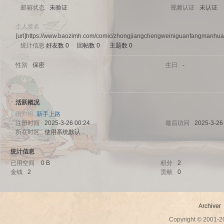
邮箱状态
未验证
视频认证
未认证
个人签名
[url]https://www.baozimh.com/comic/zhongjiangchengweiniguanfangmanhuaj
统计信息
好友数 0
|
回帖数 0
|
主题数 0
sc
性别
保密
生日
-
活跃概况
用户组
新手上路
注册时间
2025-3-26 00:24
最后访问
2025-3-26
所在时区
使用系统默认
统计信息
uz!
已用空间
0 B
积分
2
金钱
2
贡献
0
Archiver
Copyright © 2001-