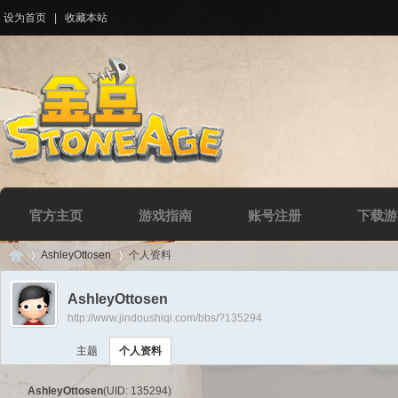
设为首页
|
收藏本站
官方主页
游戏指南
账号注册
下载游
AshleyOttosen
个人资料
AshleyOttosen
http://www.jindoushiqi.com/bbs/?135294
Di
›
›
主题
个人资料
AshleyOttosen
(UID: 135294)