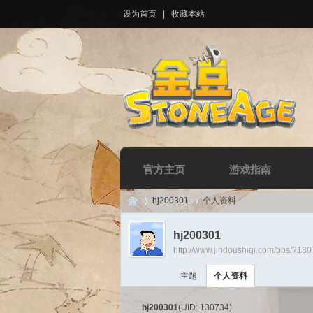
设为首页
|
收藏本站
官方主页
游戏指南
hj200301
个人资料
hj200301
http://www.jindoushiqi.com/bbs/?13
Di
›
›
主题
个人资料
hj200301
(UID: 130734)