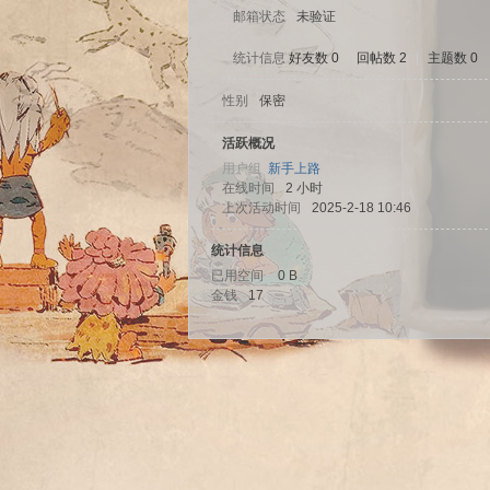
邮箱状态
未验证
统计信息
好友数 0
|
回帖数 2
|
主题数 0
性别
保密
sc
活跃概况
用户组
新手上路
在线时间
2 小时
上次活动时间
2025-2-18 10:46
统计信息
已用空间
0 B
金钱
17
uz!