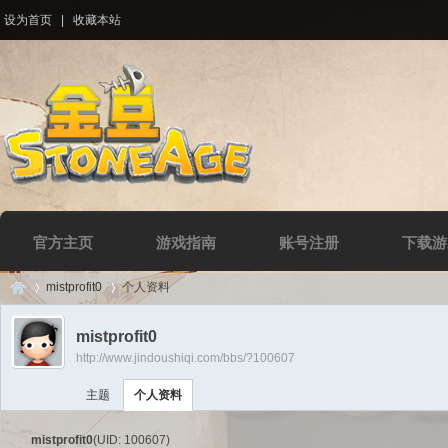
设为首页
|
收藏本站
官方主页
游戏指南
账号注册
下载游
mistprofit0
个人资料
mistprofit0
http://www.jindoushiqi.com/bbs/?100607
Di
›
›
主题
个人资料
mistprofit0
(UID: 100607)