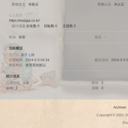
邮箱状态
未验证
视频认证
未认证
个人签名
https://mujigja.co.kr/
统计信息
好友数 0
|
回帖数 0
|
主题数 0
sc
性别
保密
生日
-
活跃概况
用户组
新手上路
注册时间
2024-5-5 04:34
最后访问
2024-5-5 
所在时区
使用系统默认
统计信息
已用空间
0 B
积分
2
金钱
2
贡献
0
uz!
Archiver
Copyright © 2001-
Po