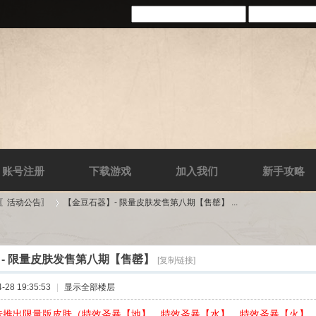
账号注册
下载游戏
加入我们
新手攻略
-〖活动公告〗
【金豆石器】- 限量皮肤发售第八期【售罄】 ...
- 限量皮肤发售第八期【售罄】
[复制链接]
›
28 19:35:53
|
显示全部楼层
肤推出限量版皮肤（特效圣暴【地】，特效圣暴【水】，特效圣暴【火】