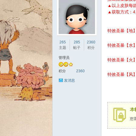
▲以上皮肤每款
▲获取方式：4
特效圣暴【地
sc
265
285
2360
特效圣暴【水
主题
帖子
积分
管理员
特效圣暴【火
积分
2360
特效圣暴【风
发消息
uz!
本
您