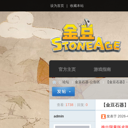
设为首页
|
收藏本站
官方主页
游戏指南
论坛
金豆石器-公告区
【金豆石器】
【金豆石器】
查看:
1738
|
回复:
0
Di
»
›
›
admin
发表于 2026-4-
推出限量版皮