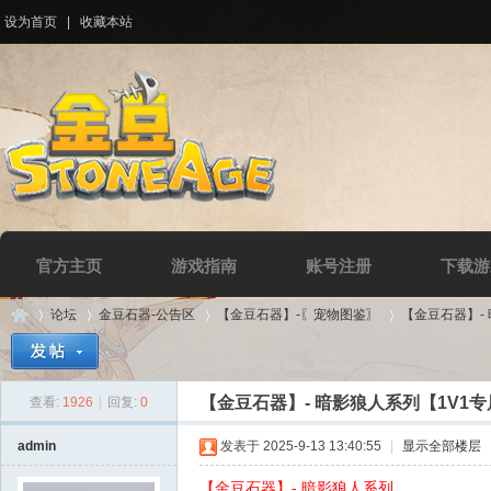
设为首页
|
收藏本站
官方主页
游戏指南
账号注册
下载游
论坛
金豆石器-公告区
【金豆石器】-〖宠物图鉴〗
【金豆石器】- 
【金豆石器】- 暗影狼人系列【1V1专
查看:
1926
|
回复:
0
Di
»
›
›
›
admin
发表于 2025-9-13 13:40:55
|
显示全部楼层
【金豆石器】- 暗影狼人系列