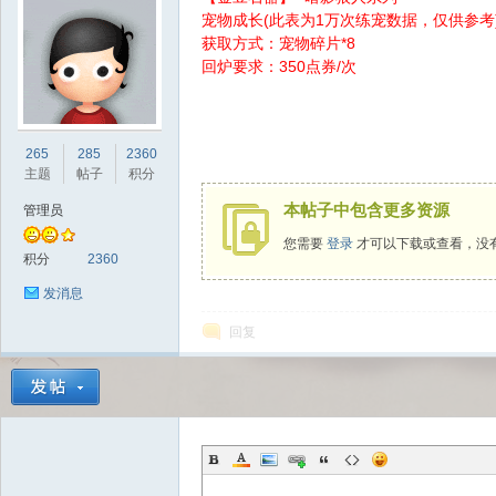
宠物成长(此表为1万次练宠数据，仅供参考
获取方式：宠物碎片*8
回炉要求：350点券/次
sc
265
285
2360
主题
帖子
积分
本帖子中包含更多资源
管理员
您需要
登录
才可以下载或查看，没
积分
2360
发消息
回复
uz!