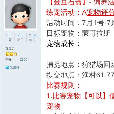
【金豆石器】- 饲养
练宠活动：A
宠物评
活动时间：7月1号-7月
目标宠物：蒙哥拉斯
sc
265
285
2360
主题
帖子
积分
宠物成长：
管理员
积分
2360
捕捉地点：狩猎场回
发消息
提交地点：渔村61.7
uz!
比赛规则：
1.比赛宠物【可以
宠物