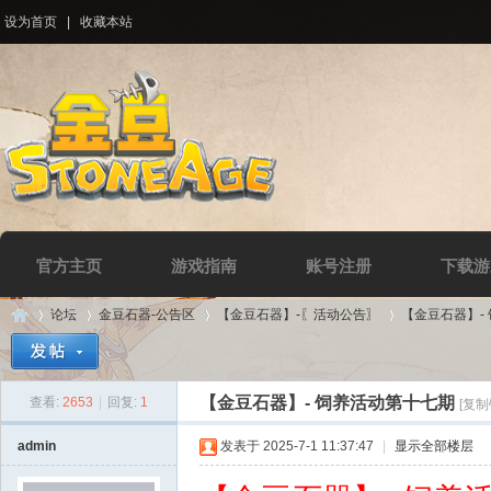
设为首页
|
收藏本站
官方主页
游戏指南
账号注册
下载游
论坛
金豆石器-公告区
【金豆石器】-〖活动公告〗
【金豆石器】-
【金豆石器】- 饲养活动第十七期
查看:
2653
|
回复:
1
[复制
Di
»
›
›
›
admin
发表于 2025-7-1 11:37:47
|
显示全部楼层