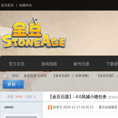
设为首页
|
收藏本站
官方主页
游戏指南
账号注册
下载游
论坛
金豆石器-公告区
【金豆石器】-〖任务攻略〗
【金豆石器】- 
【金豆石器】- 4.0风城小猪任务
查看:
3646
|
回复:
0
[复制链
Di
»
›
›
›
admin
发表于 2024-12-17 19:35:13
|
显示全部楼层