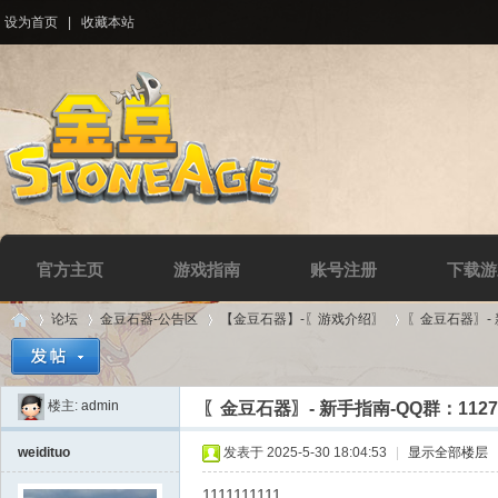
设为首页
|
收藏本站
官方主页
游戏指南
账号注册
下载游
论坛
金豆石器-公告区
【金豆石器】-〖游戏介绍〗
〖金豆石器〗- 新
楼主:
admin
〖金豆石器〗- 新手指南-QQ群：11279
Di
»
›
›
›
weidituo
发表于 2025-5-30 18:04:53
|
显示全部楼层
1111111111