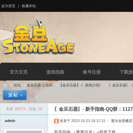
设为首页
|
收藏本站
官方主页
游戏指南
账号注册
下载游
论坛
金豆石器-公告区
【金豆石器】-〖游戏介绍〗
〖金豆石器〗- 新
〖金豆石器〗- 新手指南-QQ群：11279
查看:
25373
|
回复:
16
Di
»
›
›
›
admin
发表于 2023-10-23 16:12:15
|
显示全部楼层
新手指南 （重要信息）=群里下载