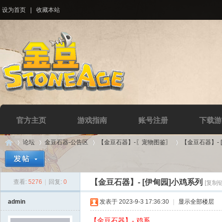
设为首页
|
收藏本站
官方主页
游戏指南
账号注册
下载游
论坛
金豆石器-公告区
【金豆石器】-〖宠物图鉴〗
【金豆石器】- 
【金豆石器】- [伊甸园]小鸡系列
查看:
5276
|
回复:
0
[复制
Di
»
›
›
›
admin
发表于 2023-9-3 17:36:30
|
显示全部楼层
【金豆石器】- 鸡系