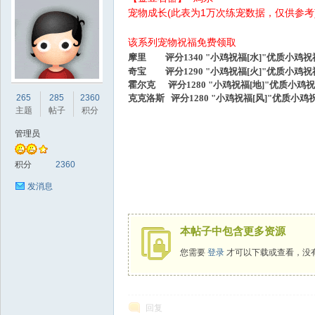
宠物成长(此表为1万次练宠数据，仅供参考
该系列宠物祝福免费领取
摩里
评分1340 "小鸡祝福[水]"优质小鸡祝福 
奇宝 评分1290 "小鸡祝福[火]"优质小鸡祝福 
霍尔克 评分1280 "小鸡祝福[地]"优质小鸡祝福
sc
265
285
2360
克克洛斯 评分1280 "小鸡祝福[风]"优质小鸡祝福
主题
帖子
积分
管理员
积分
2360
发消息
uz!
本帖子中包含更多资源
您需要
登录
才可以下载或查看，没
回复