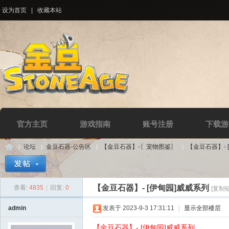
设为首页
|
收藏本站
官方主页
游戏指南
账号注册
下载游
论坛
金豆石器-公告区
【金豆石器】-〖宠物图鉴〗
【金豆石器】- 
【金豆石器】- [伊甸园]威威系列
查看:
4835
|
回复:
0
[复制
Di
»
›
›
›
admin
发表于 2023-9-3 17:31:11
|
显示全部楼层
【金豆石器】- [伊甸园]威威系列