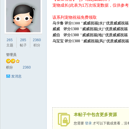
宠物成长(此表为1万次练宠数据，仅供参考
该系列宠物祝福免费领取
乌卡鲁 评分1300 "威威祝福[水]"优质威威祝福 1
威威
评分
1300
"威威祝福[火]"优质威威祝福 1
威伯
评分
1300
"威威祝福[地]"优质威威祝福 1
sc
265
285
2360
乌宝宝
评分
1300
"威威祝福[风]"优质威威祝福 8
主题
帖子
积分
管理员
积分
2360
发消息
uz!
本帖子中包含更多资源
您需要
登录
才可以下载或查看，没