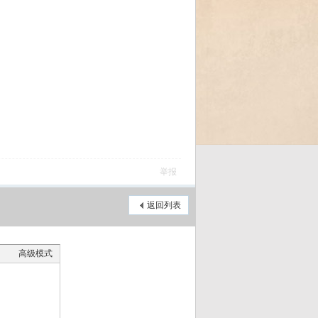
举报
返回列表
高级模式