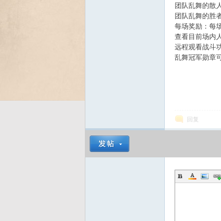
团队乱舞的散
团队乱舞的胜者
每场奖励：每场
查看目前场内
Bo
远程观看战斗
乱舞冠军勋章
回复
ar