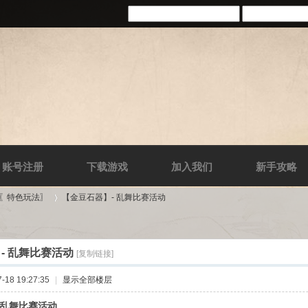
账号注册
下载游戏
加入我们
新手攻略
-〖特色玩法〗
【金豆石器】- 乱舞比赛活动
- 乱舞比赛活动
[复制链接]
›
18 19:27:35
|
显示全部楼层
 乱舞比赛活动