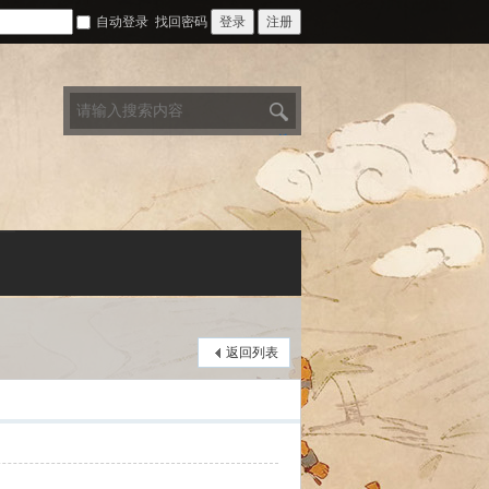
自动登录
找回密码
登录
注册
搜
索
返回列表