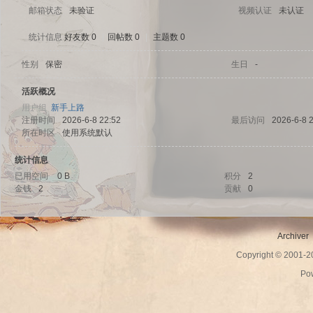
邮箱状态
未验证
视频认证
未认证
统计信息
好友数 0
|
回帖数 0
|
主题数 0
性别
保密
生日
-
sc
活跃概况
用户组
新手上路
注册时间
2026-6-8 22:52
最后访问
2026-6-8 
所在时区
使用系统默认
统计信息
已用空间
0 B
积分
2
金钱
2
贡献
0
uz!
Archiver
Copyright © 2001-
Po