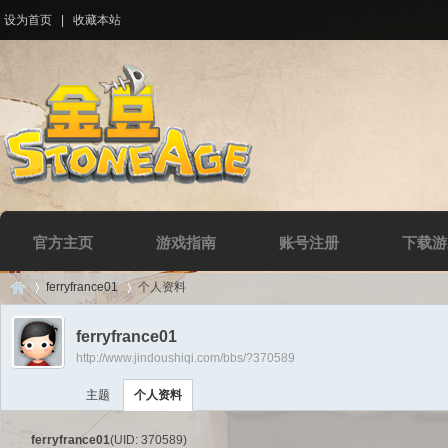
设为首页
|
收藏本站
官方主页
游戏指南
账号注册
下载游
ferryfrance01
个人资料
ferryfrance01
http://www.jindoushiqi.com/bbs/?370589
Di
›
›
主题
个人资料
ferryfrance01
(UID: 370589)