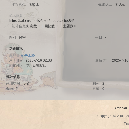
邮箱状态
未验证
视频认证
未认证
个人签名
https://salemshop.kz/user/groupcactus84/
统计信息
好友数 0
|
回帖数 0
|
主题数 0
sc
性别
保密
生日
-
活跃概况
用户组
新手上路
注册时间
2025-7-16 02:38
最后访问
2025-7-16
所在时区
使用系统默认
统计信息
已用空间
0 B
积分
2
金钱
2
贡献
0
uz!
Archiver
Copyright © 2001-
Po