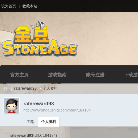
设为首页
|
收藏本站
官方主页
游戏指南
账号注册
下载游
ratereward93
个人资料
ratereward93
http://www.jindoushiqi.com/bbs/?184184
Di
›
›
主题
个人资料
ratereward93
(UID: 184184)