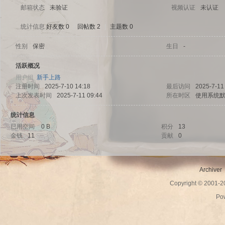
邮箱状态
未验证
视频认证
未认证
统计信息
好友数 0
|
回帖数 2
|
主题数 0
性别
保密
生日
-
sc
活跃概况
用户组
新手上路
注册时间
2025-7-10 14:18
最后访问
2025-7-11
上次发表时间
2025-7-11 09:44
所在时区
使用系统
统计信息
已用空间
0 B
积分
13
金钱
11
贡献
0
uz!
Archiver
Copyright © 2001-
Po