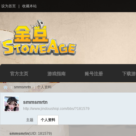
设为首页
|
收藏本站
官方主页
游戏指南
账号注册
下载游
smmsmrtn
个人资料
smmsmrtn
http://www.jindoushiqi.com/bbs/?181579
Di
›
›
主题
个人资料
smmsmrtn
(UID: 181579)