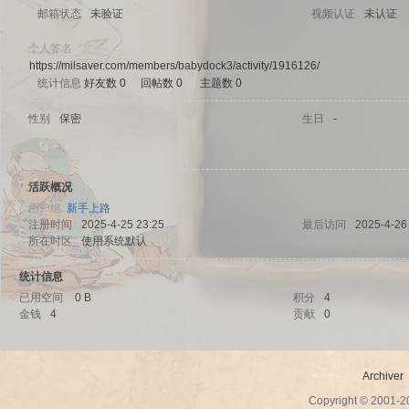
邮箱状态
未验证
视频认证
未认证
个人签名
https://milsaver.com/members/babydock3/activity/1916126/
统计信息
好友数 0
|
回帖数 0
|
主题数 0
sc
性别
保密
生日
-
活跃概况
用户组
新手上路
注册时间
2025-4-25 23:25
最后访问
2025-4-26
所在时区
使用系统默认
统计信息
uz!
已用空间
0 B
积分
4
金钱
4
贡献
0
Archiver
Copyright © 2001-