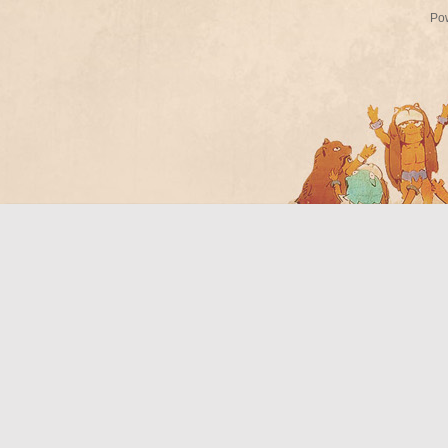
Po
Bo
ar