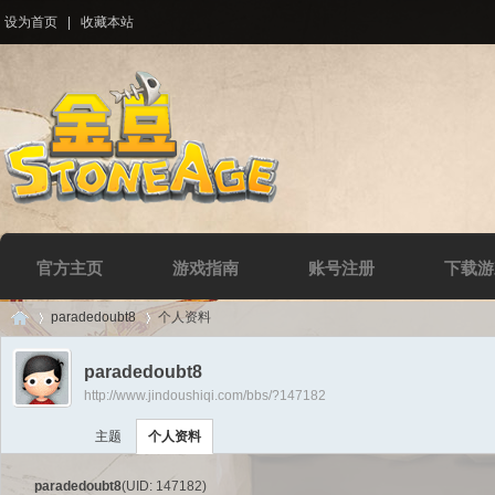
设为首页
|
收藏本站
官方主页
游戏指南
账号注册
下载游
paradedoubt8
个人资料
paradedoubt8
http://www.jindoushiqi.com/bbs/?147182
Di
›
›
主题
个人资料
paradedoubt8
(UID: 147182)